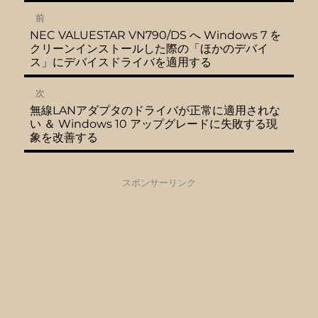
投
前
前
NEC VALUESTAR VN790/DS へ Windows 7 を
稿
の
クリーンインストールした際の「ほかのデバイ
投
ス」にデバイスドライバを適用する
稿:
ナ
次
ビ
次
無線LANアダプタのドライバが正常に適用されな
の
い ＆ Windows 10 アップグレードに失敗する現
投
ゲ
象を改善する
稿:
ー
スポンサーリンク
シ
ョ
ン