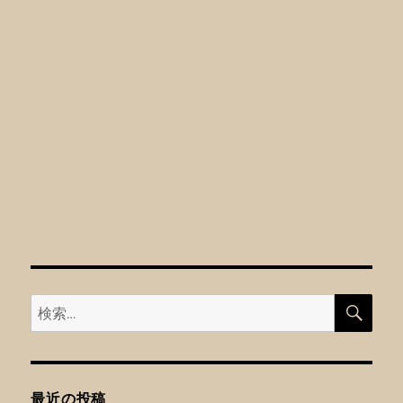
検
検
索
索:
最近の投稿