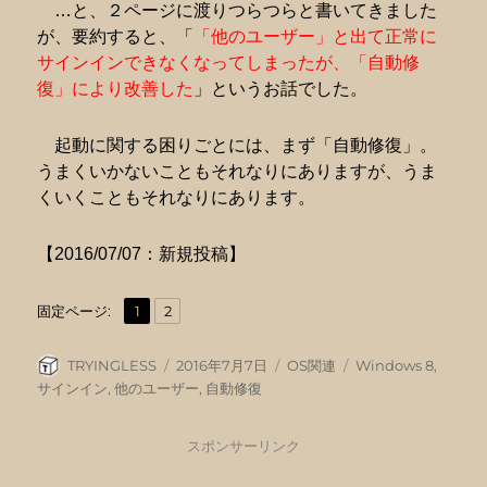
…と、２ページに渡りつらつらと書いてきました
が、要約すると、「
「他のユーザー」と出て正常に
サインインできなくなってしまったが、「自動修
復」により改善した
」というお話でした。
起動に関する困りごとには、まず「自動修復」。
うまくいかないこともそれなりにありますが、うま
くいくこともそれなりにあります。
【2016/07/07：新規投稿】
固
固
,
固定ページ:
1
2
定
定
ペ
ペ
投
投
カ
タ
TRYINGLESS
2016年7月7日
OS関連
Windows 8
,
ー
ー
稿
稿
テ
グ
サインイン
,
他のユーザー
,
自動修復
ジ
ジ
者
日:
ゴ
リ
スポンサーリンク
ー