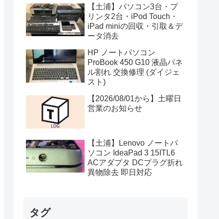
【土浦】パソコン3台・プ
リンタ2台・iPod Touch・
iPad miniの回収・引取＆デ
ータ消去
HP ノートパソコン
ProBook 450 G10 液晶パネ
ル割れ 交換修理 (ダイジェ
スト)
【2026/08/01から】土曜日
営業のお知らせ
【土浦】Lenovo ノートパ
ソコン IdeaPad 3 15ITL6
ACアダプタ DCプラグ折れ
異物除去 即日対応
タグ