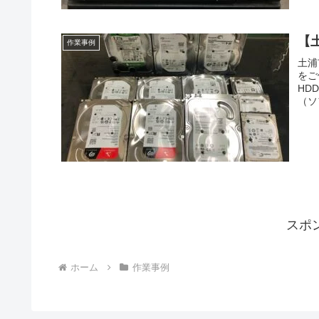
【
作業事例
土浦
をご
HD
（ソ
スポ
ホーム
作業事例