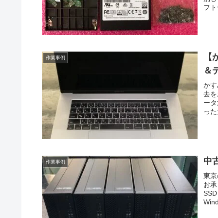
フト
【か
作業事例
＆
かす
去を
ータ
った
中
作業事例
東京
お承
SS
Wi