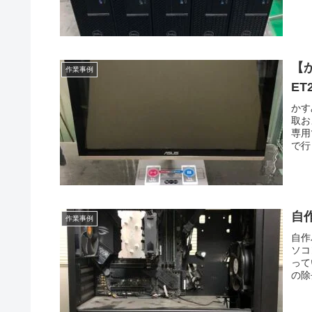
【か
作業事例
ET
かす
取お
専用
で行
自
作業事例
自作
ソコ
って
の除