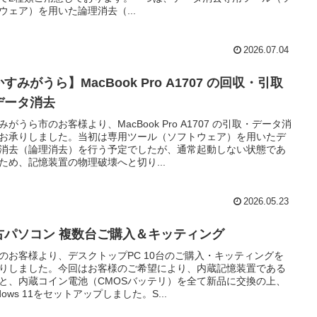
ウェア）を用いた論理消去（...
2026.07.04
すみがうら】MacBook Pro A1707 の回収・引取
データ消去
みがうら市のお客様より、MacBook Pro A1707 の引取・データ消
お承りしました。当初は専用ツール（ソフトウェア）を用いたデ
消去（論理消去）を行う予定でしたが、通常起動しない状態であ
ため、記憶装置の物理破壊へと切り...
2026.05.23
古パソコン 複数台ご購入＆キッティング
のお客様より、デスクトップPC 10台のご購入・キッティングを
りしました。今回はお客様のご希望により、内蔵記憶装置である
Dと、内蔵コイン電池（CMOSバッテリ）を全て新品に交換の上、
ndows 11をセットアップしました。S...