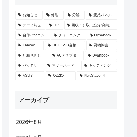
お知らせ
修理
分解
液晶パネル
データ消去
HP
回収・引取（処分/廃棄）
自作パソコン
クリーニング
Dynabook
Lenovo
HDD/SSD交換
異物除去
配線見直し
ACアダプタ
Dyanbook
バッテリ
マザーボード
キッティング
ASUS
OZZIO
PlayStation4
アーカイブ
2026年8月