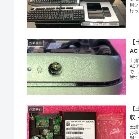
用ツ
行っ
【土
作業事例
A
土浦
AC
で、
態で
【土
作業事例
収
土浦
お承
別し