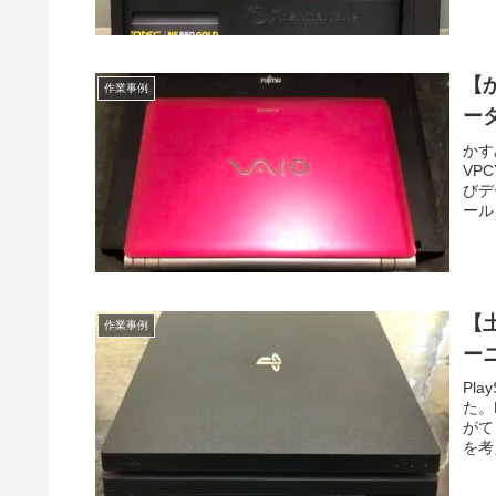
【
作業事例
ー
かす
VPC
びデ
ール
【土
作業事例
ー
Pla
た。
がて
を考