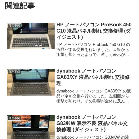
関連記事
HP ノートパソコン ProBook 450
修理事例
G10 液晶パネル割れ 交換修理 (ダ
イジェスト)
HP ノートパソコン ProBook 450 G10 の
液晶パネル交換を行いました。天板から
衝撃が加わったようで、激しく表示が乱
れています。液晶パネル交換作業の様子
は以下ページで解説しています。液晶パ
ネルを交換し、無事に正常に表示される
dynabook ノートパソコン
修理事例
よう...
GA83/XY 液晶パネル割れ 交換修
理
dynabook ノートパソコン GA83/XY の液
晶パネル交換を行いました。左側面から
衝撃が加わり、その影響が全体に及んで
おり視認性が極めて悪くなっていまし
た。大まかな修理の順序は、裏蓋を開
け、液晶ディスプレイ部を取り外し、液
dynabook ノートパソコン
修理事例
晶パネルを...
G83/KW 表示不良 液晶パネル交
換修理 (ダイジェスト)
dynabook ノートパソコン G83/KW の液