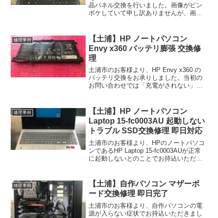
晶パネル交換を行いました。画像がピン
ボケしていて申し訳ありませんが、画面
中央よりやや右側で表示不良が発生して
います。外部出力では表示に問題がなか
ったことから、液晶パネルの交換で改善
【土浦】HP ノートパソコン
修理事例
するもの...
Envy x360 バッテリ膨張 交換修
理
土浦市のお客様より、HP Envy x360 の
バッテリ交換をお承りしました。当初の
お問い合わせでは「充電がされない」と
のことでご依頼いただきましたが、同時
に気になる点として、「裏蓋が持ち上が
ってしまう」という症状もご申告いただ
【土浦】HP ノートパソコン
修理事例
いておりまし...
Laptop 15-fc0003AU 起動しない
トラブル SSD交換修理 即日対応
土浦市のお客様より、HPのノートパソコ
ンであるHP Laptop 15-fc0003AUが正常
に起動しないとのことでお持込いただき
ました。電源は入るものの、「Boot
Device Not Found」と表示され、
Windowsが起動しませ...
【土浦】自作パソコン マザーボ
修理事例
ード交換修理 即日完了
土浦市のお客様より、自作パソコンの電
源が入らない症状でお持込いただきまし