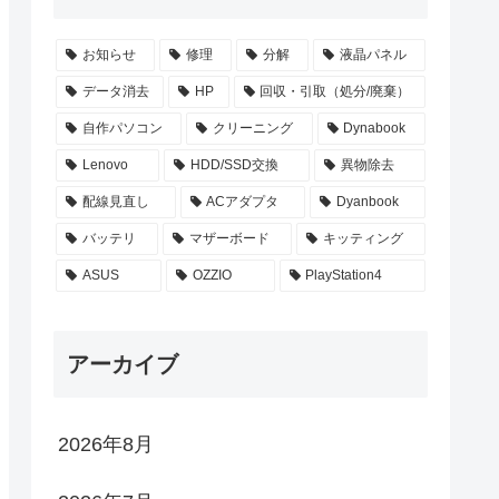
お知らせ
修理
分解
液晶パネル
データ消去
HP
回収・引取（処分/廃棄）
自作パソコン
クリーニング
Dynabook
Lenovo
HDD/SSD交換
異物除去
配線見直し
ACアダプタ
Dyanbook
バッテリ
マザーボード
キッティング
ASUS
OZZIO
PlayStation4
アーカイブ
2026年8月