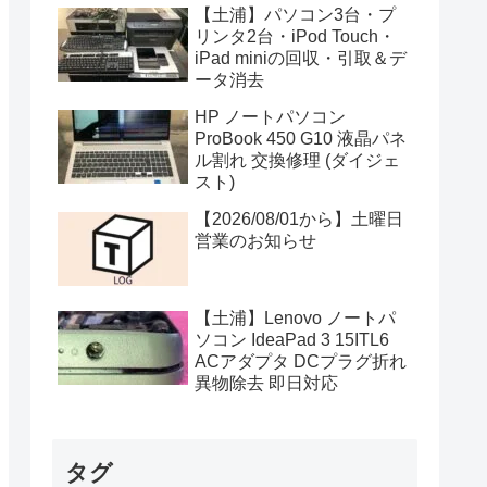
【土浦】パソコン3台・プ
リンタ2台・iPod Touch・
iPad miniの回収・引取＆デ
ータ消去
HP ノートパソコン
ProBook 450 G10 液晶パネ
ル割れ 交換修理 (ダイジェ
スト)
【2026/08/01から】土曜日
営業のお知らせ
【土浦】Lenovo ノートパ
ソコン IdeaPad 3 15ITL6
ACアダプタ DCプラグ折れ
異物除去 即日対応
タグ